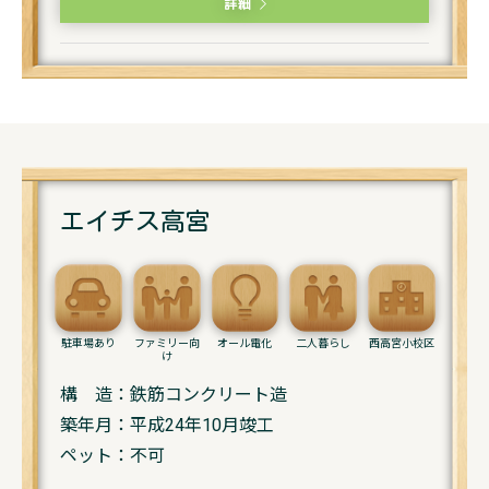
詳細
エイチス高宮
駐車場あり
ファミリー向
オール電化
二人暮らし
西高宮小校区
け
構 造：鉄筋コンクリート造
築年月：平成24年10月竣工
ペット：不可