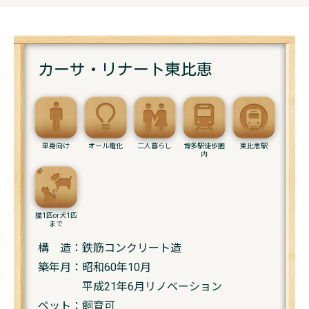
カーサ・リナート東比恵
単身向け
オール電化
二人暮らし
博多駅徒歩圏
東比恵駅
内
猫1匹or犬1匹
まで
構 造：鉄筋コンクリート造
築年月：昭和60年10月
平成21年6月リノベーション
ペット：飼育可