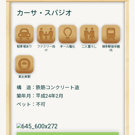
カーサ・スパジオ
駐車場あり
ファミリー向
オール電化
二人暮らし
博多駅徒歩圏
け
内
東比恵駅
構 造：鉄筋コンクリート造
築年月：平成24年2月
ペット：不可