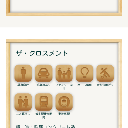
ザ・クロスメント
単身向け
駐車場あり
ファミリー向
オール電化
大型公園近く
け
二人暮らし
博多駅徒歩圏
東比恵駅
内
構 造：鉄筋コンクリート造